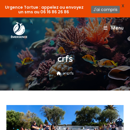
X
Urgence Tortue : appelez ou envoyez
J'ai compris
un sms au
06 16 86 26 86
Menu
crfs
>
crfs