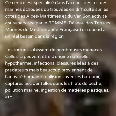
Ce centre est spécialisé dans l’accueil des tortues
marines échouées ou trouvées en difficulté sur les
côtes des Alpes-Maritimes et du Var. Son activité
est supervisée par le RTMMF (Réseau des Tortues
Marines de Méditerranée Française) et répond à
un réel besoin dans la région.
Les tortues subissent de nombreuses menaces.
Celles-ci peuvent être d’origine naturelle :
hypothermie, infections, blessures liées à des
prédateurs mais beaucoup proviennent de
l’activité humaine : collisions avec les bateaux,
captures accidentelles dans les filets de pêche,
pollution marine, ingestion de matières plastiques,
etc...