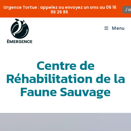
Urgence Tortue : appelez ou envoyez un sms au
06 16
J'a
86 26 86
Menu
Centre de
Réhabilitation de la
Faune Sauvage