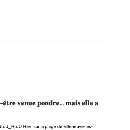
𝐭-𝐞̂𝐭𝐫𝐞 𝐯𝐞𝐧𝐮𝐞 𝐩𝐨𝐧𝐝𝐫𝐞… 𝐦𝐚𝐢𝐬 𝐞𝐥𝐥𝐞 𝐚
d_RtqU Hier, sur la plage de Villeneuve-lès-