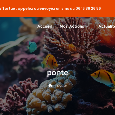
 Tortue : appelez ou envoyez un sms au
06 16 86 26 86
Accueil
Nos Actions
Actualit
ponte
>
ponte