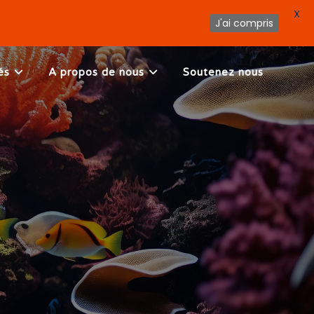
X
J'ai compris
és
A propos de nous
Soutenez nous