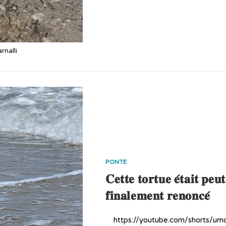
rnalli
PONTE
𝐂𝐞𝐭𝐭𝐞 𝐭𝐨𝐫𝐭𝐮𝐞 𝐞́𝐭𝐚𝐢𝐭 𝐩𝐞
𝐟𝐢𝐧𝐚𝐥𝐞𝐦𝐞𝐧𝐭 𝐫𝐞𝐧𝐨𝐧𝐜𝐞́
https://youtube.com/shorts/umdfq