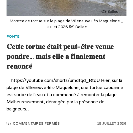
Montée de tortue sur la plage de Villeneuve Lès Maguelone _
Juillet 2026 ©S.Bellec
PONTE
𝐂𝐞𝐭𝐭𝐞 𝐭𝐨𝐫𝐭𝐮𝐞 𝐞́𝐭𝐚𝐢𝐭 𝐩𝐞𝐮𝐭-𝐞̂𝐭𝐫𝐞 𝐯𝐞𝐧𝐮𝐞
𝐩𝐨𝐧𝐝𝐫𝐞… 𝐦𝐚𝐢𝐬 𝐞𝐥𝐥𝐞 𝐚 𝐟𝐢𝐧𝐚𝐥𝐞𝐦𝐞𝐧𝐭
𝐫𝐞𝐧𝐨𝐧𝐜𝐞́
https://youtube.com/shorts/umdfqd_RtqU Hier, sur la
plage de Villeneuve-lès-Maguelone, une tortue caouanne
est sortie de l'eau et a commencé à remonter la plage.
Malheureusement, dérangée par la présence de
baigneurs…
COMMENTAIRES FERMÉS
15 JUILLET 2026