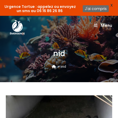
X
Urgence Tortue : appelez ou envoyez
J'ai compris
un sms au
06 16 86 26 86
Menu
nid
>
nid